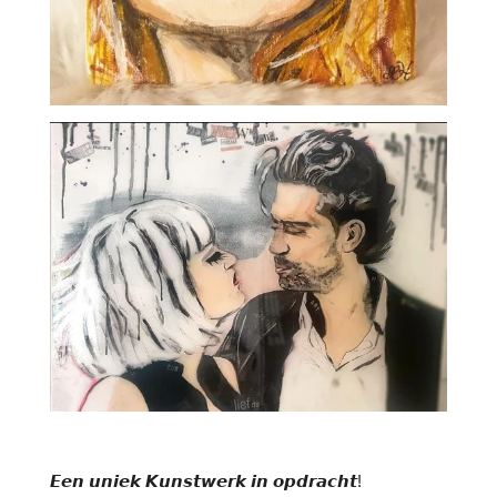
𝙀𝙚𝙣 𝙪𝙣𝙞𝙚𝙠 𝙆𝙪𝙣𝙨𝙩𝙬𝙚𝙧𝙠 𝙞𝙣 𝙤𝙥𝙙𝙧𝙖𝙘𝙝𝙩!