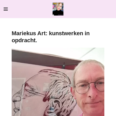
Ga
direct
naar
de
hoofdinhoud
Mariekus Art: kunstwerken in
opdracht.