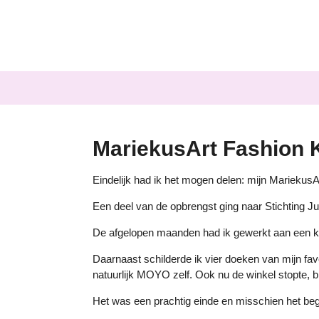
Ga
direct
naar
de
hoofdinhoud
MariekusArt Fashion 
Eindelijk had ik het mogen delen: mijn MariekusA
Een deel van de opbrengst ging naar Stichting Juni
De afgelopen maanden had ik gewerkt aan een kleur
Daarnaast schilderde ik vier doeken van mijn f
natuurlijk MOYO zelf. Ook nu de winkel stopte,
Het was een prachtig einde en misschien het beg