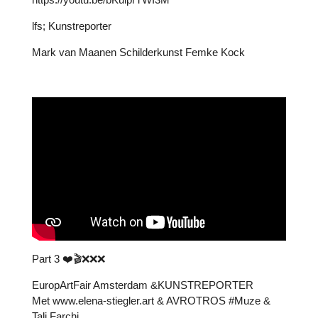
lfs; Kunstreporter
Mark van Maanen Schilderkunst Femke Kock
Part 3 ❤️🎬❌️❌️❌️
EuropArtFair Amsterdam &KUNSTREPORTER
Met www.elena-stiegler.art & AVROTROS #Muze &
Tali Farchi