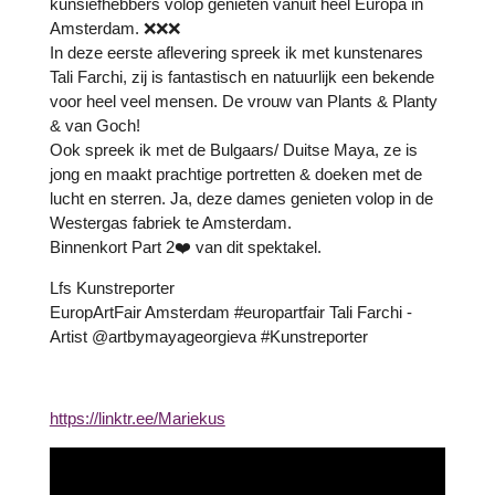
kunsiefhebbers volop genieten vanuit heel Europa in
Amsterdam. ❌️❌️❌️
In deze eerste aflevering spreek ik met kunstenares
Tali Farchi, zij is fantastisch en natuurlijk een bekende
voor heel veel mensen. De vrouw van Plants & Planty
& van Goch!
Ook spreek ik met de Bulgaars/ Duitse Maya, ze is
jong en maakt prachtige portretten & doeken met de
lucht en sterren. Ja, deze dames genieten volop in de
Westergas fabriek te Amsterdam.
Binnenkort Part 2❤️ van dit spektakel.
Lfs Kunstreporter
EuropArtFair Amsterdam #europartfair Tali Farchi -
Artist @artbymayageorgieva #Kunstreporter
https://linktr.ee/Mariekus