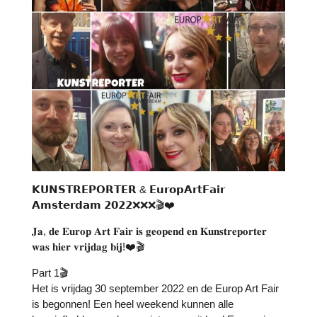
𝗞𝗨𝗡𝗦𝗧𝗥𝗘𝗣𝗢𝗥𝗧𝗘𝗥 & 𝗘𝘂𝗿𝗼𝗽𝗔𝗿𝘁𝗙𝗮𝗶𝗿
𝗔𝗺𝘀𝘁𝗲𝗿𝗱𝗮𝗺 𝟮𝟬𝟮𝟮❌️❌️❌️🎬❤️
𝐉𝐚, 𝐝𝐞 𝐄𝐮𝐫𝐨𝐩 𝐀𝐫𝐭 𝐅𝐚𝐢𝐫 𝐢𝐬 𝐠𝐞𝐨𝐩𝐞𝐧𝐝 𝐞𝐧 𝐊𝐮𝐧𝐬𝐭𝐫𝐞𝐩𝐨𝐫𝐭𝐞𝐫
𝐰𝐚𝐬 𝐡𝐢𝐞𝐫 𝐯𝐫𝐢𝐣𝐝𝐚𝐠 𝐛𝐢𝐣!❤️🎬
Part 1🎬
Het is vrijdag 30 september 2022 en de Europ Art Fair
is begonnen! Een heel weekend kunnen alle