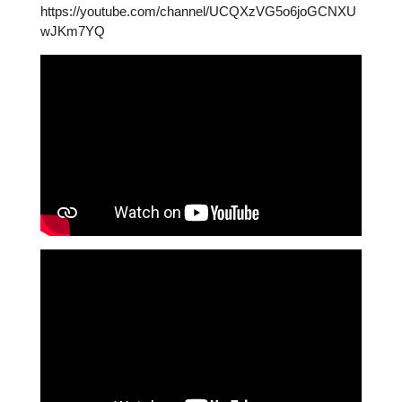
https://youtube.com/channel/UCQXzVG5o6joGCNXU
wJKm7YQ