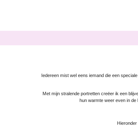
Ga
direct
naar
de
hoofdinhoud
Iedereen mist wel eens iemand die een speciale pl
Met mijn stralende portretten creëer ik een blijv
hun warmte weer even in de 
Hieronder 