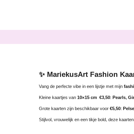
Ga
direct
naar
de
hoofdinhoud
✨ MariekusArt Fashion Kaa
Vang de perfecte vibe in een lijstje met mijn
fashi
Kleine kaartjes van
10×15 cm €3,50
:
Pearls, Gi
Grote kaarten zijn beschikbaar voor
€5,50
:
Pelse
Stijlvol, vrouwelijk en een tikje bold, deze kaarte